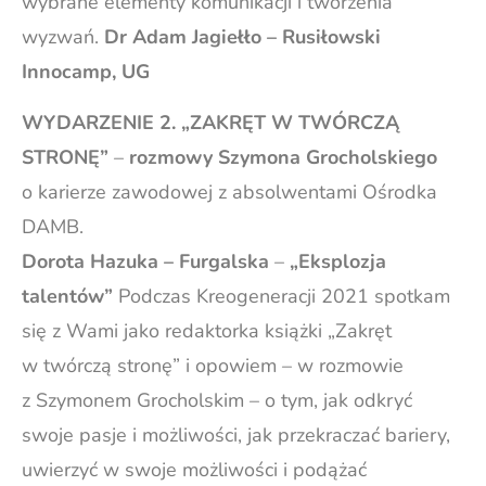
wybrane elementy komunikacji i tworzenia
wyzwań.
Dr Adam Jagiełło – Rusiłowski
Innocamp, UG
WYDARZENIE 2. „ZAKRĘT W TWÓRCZĄ
STRONĘ”
–
rozmowy Szymona Grocholskiego
o karierze zawodowej z absolwentami Ośrodka
DAMB.
Dorota Hazuka – Furgalska
–
„Eksplozja
talentów”
Podczas Kreogeneracji 2021 spotkam
się z Wami jako redaktorka książki „Zakręt
w twórczą stronę” i opowiem – w rozmowie
z Szymonem Grocholskim – o tym, jak odkryć
swoje pasje i możliwości, jak przekraczać bariery,
uwierzyć w swoje możliwości i podążać