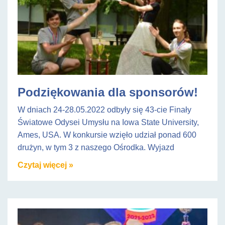
Podziękowania dla sponsorów!
W dniach 24-28.05.2022 odbyły się 43-cie Finały
Światowe Odysei Umysłu na Iowa State University,
Ames, USA. W konkursie wzięło udział ponad 600
drużyn, w tym 3 z naszego Ośrodka. Wyjazd
Czytaj więcej »